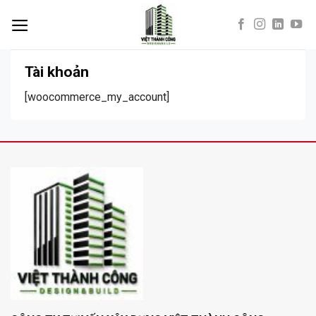
Skip
to
content
Tài khoản
[woocommerce_my_account]