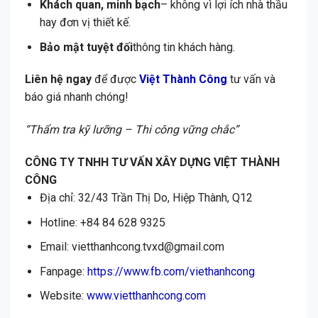
Khách quan, minh bạch
– không vì lợi ích nhà thầu
hay đơn vị thiết kế.
Bảo mật tuyệt đối
thông tin khách hàng.
Liên hệ ngay
để được
Việt Thành Công
tư vấn và
báo giá nhanh chóng!
“Thẩm tra kỹ lưỡng – Thi công vững chắc”
CÔNG TY TNHH TƯ VẤN XÂY DỰNG VIỆT THÀNH
CÔNG
Địa chỉ: 32/43 Trần Thị Do, Hiệp Thành, Q12
Hotline: +84 84 628 9325
Email: vietthanhcong.tvxd@gmail.com
Fanpage:
https://www.fb.com/viethanhcong
Website:
www.vietthanhcong.com