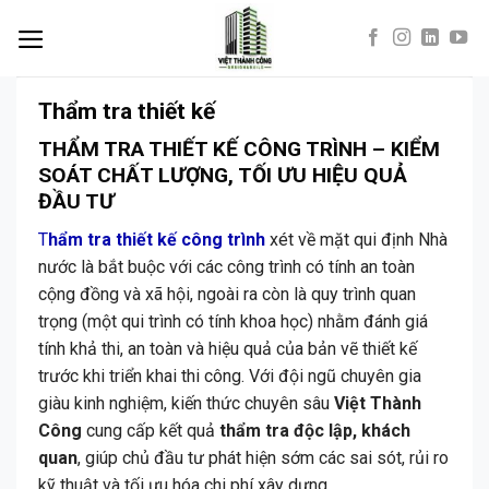
Skip
to
content
Thẩm tra thiết kế
THẨM TRA THIẾT KẾ CÔNG TRÌNH – KIỂM
SOÁT CHẤT LƯỢNG, TỐI ƯU HIỆU QUẢ
ĐẦU TƯ
T
hẩm tra thiết kế công trình
xét về mặt qui định Nhà
nước là bắt buộc với các công trình có tính an toàn
cộng đồng và xã hội, ngoài ra còn là quy trình quan
trọng (một qui trình có tính khoa học) nhằm đánh giá
tính khả thi, an toàn và hiệu quả của bản vẽ thiết kế
trước khi triển khai thi công. Với đội ngũ chuyên gia
giàu kinh nghiệm, kiến thức chuyên sâu
Việt Thành
Công
cung cấp kết quả
thẩm tra độc lập, khách
quan
, giúp chủ đầu tư phát hiện sớm các sai sót, rủi ro
kỹ thuật và tối ưu hóa chi phí xây dựng.