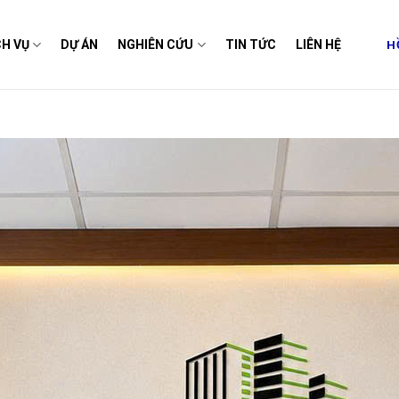
H
CH VỤ
DỰ ÁN
NGHIÊN CỨU
TIN TỨC
LIÊN HỆ