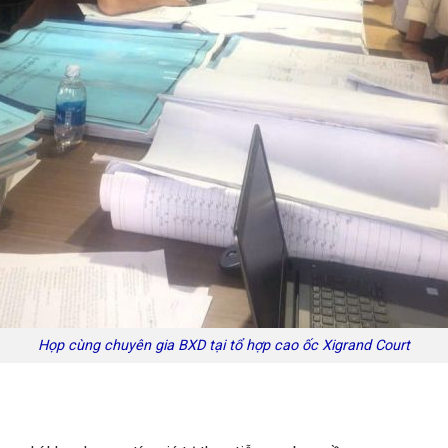
Họp cùng chuyên gia BXD tại tổ hợp cao ốc Xigrand Court