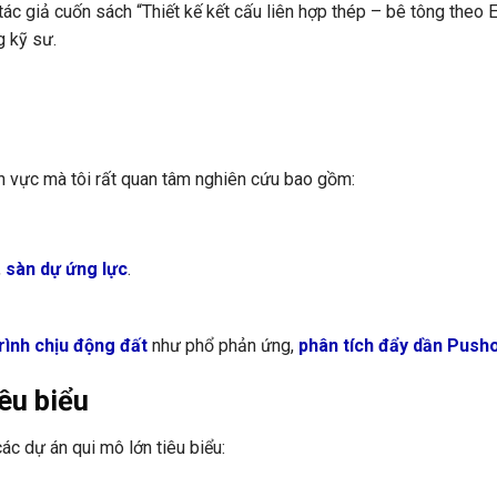
 tác giả cuốn sách “Thiết kế kết cấu liên hợp thép – bê tông theo
 kỹ sư.
nh vực mà tôi rất quan tâm nghiên cứu bao gồm:
,
sàn dự ứng lực
.
trình chịu động đất
như phổ phản ứng,
phân tích đẩy dần Push
êu biểu
các dự án qui mô lớn tiêu biểu: