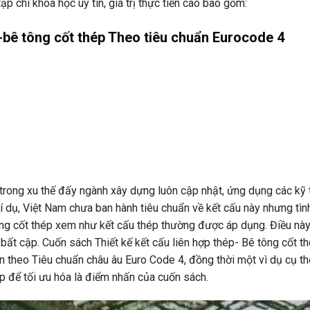
p chí khoa học uy tín, giá trị thực tiễn cao bao gồm:
p-bê tông cốt thép Theo tiêu chuẩn Eurocode 4
 trong xu thế đấy ngành xây dựng luôn cập nhật, ứng dụng các kỹ 
ví dụ, Việt Nam chưa ban hành tiêu chuẩn về kết cấu này nhưng tì
ông cốt thép xem như kết cấu thép thường được áp dụng. Điều này 
, bất cập. Cuốn sách Thiết kế kết cấu liên hợp thép- Bê tông cốt
bản theo Tiêu chuẩn châu âu Euro Code 4, đồng thời một vì dụ cụ 
 để tối ưu hóa là điểm nhấn của cuốn sách.