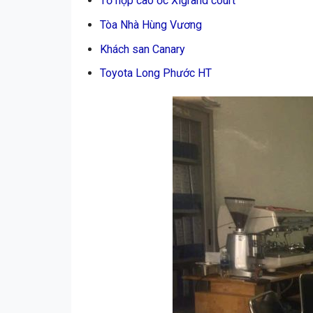
Tổ hợp cao ốc Xigrand court
Tòa Nhà Hùng Vương
Khách san Canary
Toyota Long Phước HT