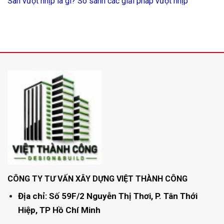
Sàn vượt nhịp là gì? So sánh các giải pháp vượt nhịp
CÔNG TY TƯ VẤN XÂY DỰNG VIỆT THÀNH CÔNG
Địa chỉ: Số 59F/2 Nguyễn Thị Thơi, P. Tân Thới
Hiệp, TP Hồ Chí Minh