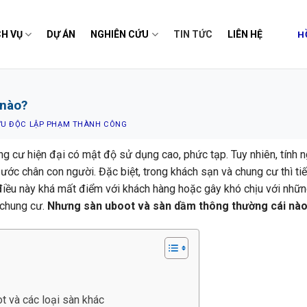
H
CH VỤ
DỰ ÁN
NGHIÊN CỨU
TIN TỨC
LIÊN HỆ
 nào?
ỨU ĐỘC LẬP PHẠM THÀNH CÔNG
g cư hiện đại có mật độ sử dụng cao, phức tạp. Tuy nhiên, tính 
ước chân con người. Đặc biệt, trong khách sạn và chung cư thì tiế
điều này khá mất điểm với khách hàng hoặc gây khó chịu với nhữ
 chung cư.
Nhưng sàn uboot và sàn dầm thông thường cái nào
 và các loại sàn khác