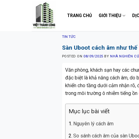
Skip
to
TRANG CHỦ
GIỚI THIỆU
DỊ
content
TIN TỨC
Sàn Uboot cách âm như thế
POSTED ON
08/09/2025
BY
NHÀ NGHIÊN C
Văn phòng, khách sạn hay các chun
đặc biệt là khả năng cách âm, do b
khiến cho tầng dưới cảm nhận rõ, 
trong môi trường ô nhiễm tiếng ồn
Mục lục bài viết
Nguyên lý cách âm
So sánh cách âm của sàn Uboot