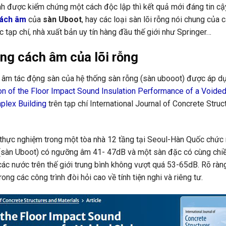
nh được kiểm chứng một cách độc lập thì kết quả mới đáng tin cậy.
cách âm
của
sàn Uboot
, hay các loại sàn lõi rỗng nói chung của 
c tạp chí, nhà xuất bản uy tín hàng đầu thế giới như Springer…
ng cách âm của lõi rỗng
ch âm tác động sàn của hệ thống sàn rỗng (sàn ubooot) được áp 
on of the Floor Impact Sound Insulation Performance of a Voide
plex Building
trên tạp chí International Journal of Concrete Stru
 thực nghiệm trong một tòa nhà 12 tầng tại Seoul-Hàn Quốc chức
g (sàn Uboot) có ngưỡng âm 41- 47dB và một sàn đặc có cùng ch
ác nước trên thế giới trung bình không vượt quá 53-65dB. Rõ ràn
ong các công trình đòi hỏi cao về tính tiện nghi và riêng tư.