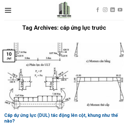
Skip
to
content
Tag Archives:
cáp ứng lực trước
10
Jul
Cáp dự ứng lực (DUL) tác động lên cột, khung như thế
nào?