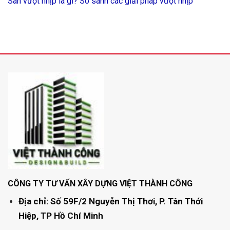
Sàn vượt nhịp là gì? So sánh các giải pháp vượt nhịp
CÔNG TY TƯ VẤN XÂY DỰNG VIỆT THÀNH CÔNG
Địa chỉ: Số 59F/2 Nguyễn Thị Thơi, P. Tân Thới
Hiệp, TP Hồ Chí Minh