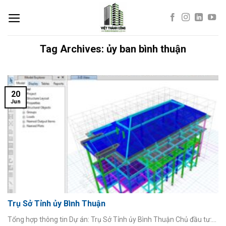
Skip
to
content
Tag Archives:
ủy ban bình thuận
20
Jun
Trụ Sở Tỉnh ủy Bình Thuận
Tổng hợp thông tin Dự án: Trụ Sở Tỉnh ủy Bình Thuận Chủ đầu tư:...