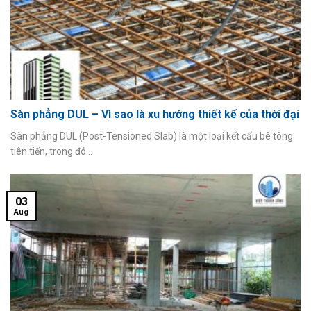
Sàn phẳng DUL – Vì sao là xu hướng thiết kế của thời đại
Sàn phẳng DUL (Post-Tensioned Slab) là một loại kết cấu bê tông
tiên tiến, trong đó...
03
Aug