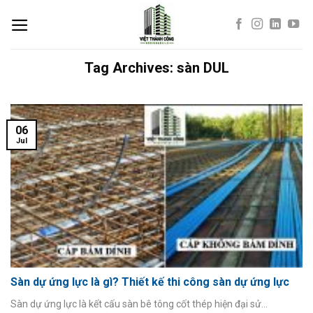
Skip
to
content
Tag Archives:
sàn DUL
06
Jul
Sàn dự ứng lực là gì? Thiết kế thi công sàn dự ứng lực
Sàn dự ứng lực là kết cấu sàn bê tông cốt thép hiện đại sử...