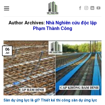
Skip
to
content
Author Archives:
Nhà Nghiên cứu độc lập
Phạm Thành Công
06
Jul
Sàn dự ứng lực là gì? Thiết kế thi công sàn dự ứng lực