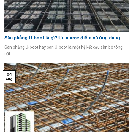
Sàn phẳng U-boot là gì? Ưu nhược điểm và ứng dụng
Sàn phẳng U-boot hay sàn U-boot là một hệ kết cấu sàn bê tông
cốt...
04
Aug